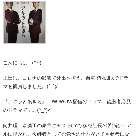
こんにちは。(^.^)
土日は、コロナの影響で外出を控え、自宅でNetflixでドラ
マを観賞しました。(^-^)/
『アキラとあきら』、WOWOW配信のドラマ、後継者必見
のドラマです。(^_^)v
向井理、斎藤工の豪華キャスト(^o^) 後継社長の苦悩がリア
ルに描かれ、後継者としての覚悟の仕方がとても参考にな