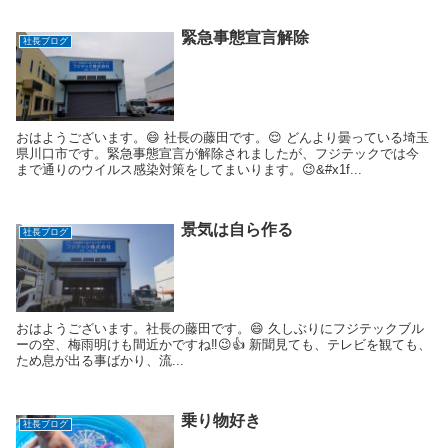
緊急事態宣言解除
社長ブログ
おはようございます。😄 社長の藤田です。😌 どんより曇っている埼玉
県川口市です。緊急事態宣言が解除されましたが、フジテックでは今
まで通りのウイルス感染対策をしてまいります。😉&#x1f...
景気は自ら作る
社長ブログ
おはようございます。社長の藤田です。😄 久しぶりにフジテックブル
ーの空、梅雨明けも間近かですね‼️😉👍 新聞見ても、テレビを観ても、
ため息が出る事ばかり、流...
乗り物好き
社長ブログ