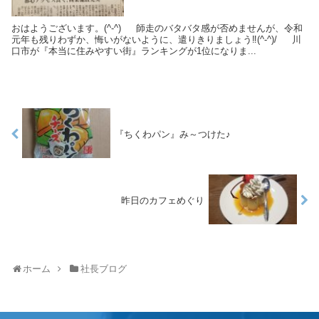
おはようございます。(^-^) 師走のバタバタ感が否めませんが、令和
元年も残りわずか、悔いがないように、遣りきりましょう‼️(^-^)/ 川
口市が『本当に住みやすい街』ランキングが1位になりま...
『ちくわパン』み～つけた♪
昨日のカフェめぐり
ホーム
社長ブログ