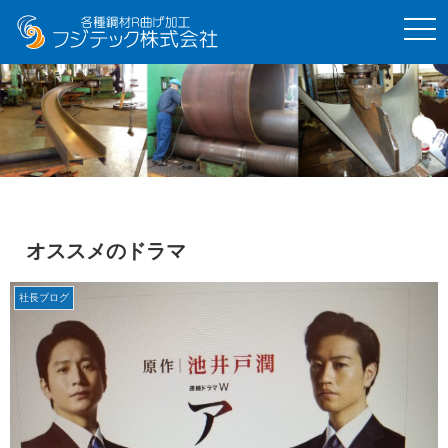
t
o
g
g
l
e
n
a
v
i
g
a
t
i
o
オススメのドラマ
n
社長ブログ