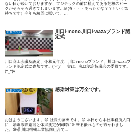
ない日が続いておりますが、フジテックの前に植えてある芝桜のピー
クがそろそろ過ぎてしまいます...🌼(春・・・あったかな？？という気
持ちです）今年も綺麗に咲いて、...
川口i-mono.川口i-wazaブランド認
社長ブログ
定式
川口商工会議所認定、令和元年度、川口i-monoブランド、川口i-wazaブ
ランド認定式に参加です。(^-^)/ 実は、私は認定協議会の委員です。
(^_^)v
感染対策は万全です。
社長ブログ
おはようございます。😄 社長の藤田です。😊 本日から本社事務所入口
に、消毒液噴霧器と体温測定が同時に出来る優れものが置かれまし
た。😁✌ 川口機械工業協同組合で...