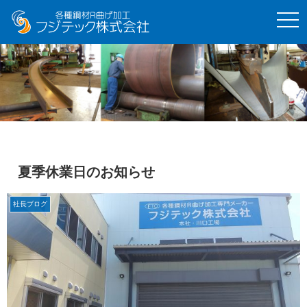
t
o
g
g
l
e
n
a
v
i
g
a
t
i
o
夏季休業日のお知らせ
n
社長ブログ