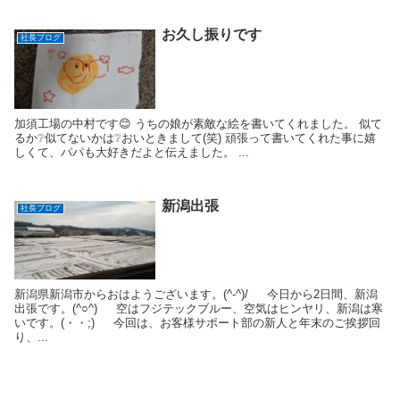
お久し振りです
社長ブログ
加須工場の中村です😊 うちの娘が素敵な絵を書いてくれました。 似て
るか❔似てないかは❔おいときまして(笑) 頑張って書いてくれた事に嬉
しくて、パパも大好きだよと伝えました。 ...
新潟出張
社長ブログ
新潟県新潟市からおはようございます。(^-^)/ 今日から2日間、新潟
出張です。(^○^) 空はフジテックブルー、空気はヒンヤリ、新潟は寒
いです。(・・;) 今回は、お客様サポート部の新人と年末のご挨拶回
り、...