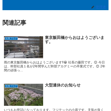
管理者
関連記事
東京飯田橋からおはようございま
社長ブログ
す。
雨の東京飯田橋からおはようございます‼️😁 社長の藤田です。😌 今日
は、幹部社員１名が2年間学んだ幹部アカデミーの卒業式です。😊 2年
間の頑張っ...
大型連休のお知らせ
社長ブログ
いつもお世話になっております。フジテックの小原です。天気が良く