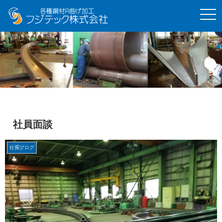
t
o
g
g
l
e
n
a
v
i
g
a
t
i
o
社員面談
n
社長ブログ