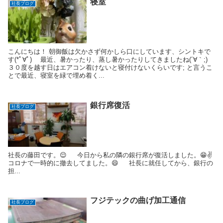
寝室
社長ブログ
こんにちは！ 朝御飯は欠かさず何かしら口にしています、シントキで
す(*ﾟ∀ﾟ)ゞ 最近、暑かったり、蒸し暑かったりしてきましたね(´∀｀;)
３０度を越す日はエアコン着けないと寝付けないくらいです; と言うこ
とで最近、寝室を緑で埋め着く...
銀行席復活
社長ブログ
社長の藤田です。😌 今日から私の隣の銀行席が復活しました。😁✌
コロナで一時的に撤去してました。😄 社長に就任してから、銀行の
担...
フジテックの曲げ加工通信
社長ブログ