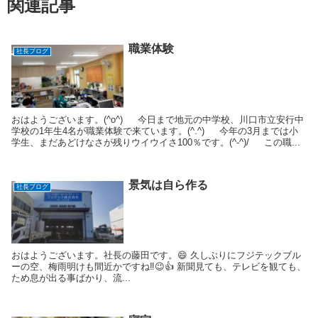
関連記事
職業体験
社長ブログ
おはようございます。(^o^) 今日まで地元の中学校、川口市立安行中
学校の1年生4名が職業体験で来ています。(^.^) 今年の3月までは小
学生、まだあどけなさが残りウイウイさ100％です。(^-^)/ この職...
景気は自ら作る
社長ブログ
おはようございます。社長の藤田です。😄 久しぶりにフジテックブル
ーの空、梅雨明けも間近かですね‼️😉👍 新聞見ても、テレビを観ても、
ため息が出る事ばかり、流...