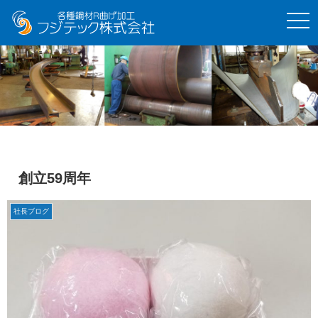
t
o
g
g
l
e
n
a
v
i
g
a
t
i
o
創立59周年
n
社長ブログ