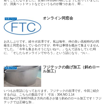
敷くことになりました。普通の木目調の物にしようと思っていました
が、消臭ペットマットなどというものが幾つかあり、即...
オンライン同窓会
社長ブログ
お久しぶりです。経サポ吉澤です。私は毎年、仲の良い高校時代の同
級生と同窓会をしているのですが、昨年は事情を鑑みて集まりません
でした。「今年も集まれそうにないねー。」なんて話をしていた時
に、「そしたらオンラインでやろう」という話になり、つい...
フジテックの曲げ加工（斜めロー
社長ブログ
ル加工）
いつもお世話になっております。フジテックの吉澤です。今回ご紹介
するのは、こちらの製品です！ 寸法：304,NO.1,14
812.8φ×173.9/407H高さ方向の長さが違う斜めのロール加工です！フジ
テックでは正確な加...