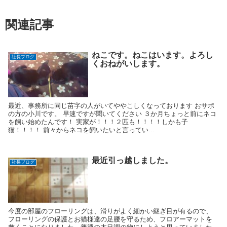
関連記事
ねこです。ねこはいます。よろし
社長ブログ
くおねがいします。
最近、事務所に同じ苗字の人がいてややこしくなっております おサポ
の方の小川です。 早速ですが聞いてください ３か月ちょっと前にネコ
を飼い始めたんです！ 実家が！！！２匹も！！！！しかも子
猫！！！！ 前々からネコを飼いたいと言ってい...
最近引っ越しました。
社長ブログ
今度の部屋のフローリングは、滑りがよく細かい継ぎ目が有るので、
フローリングの保護とお猫様達の足腰を守るため、フロアーマットを