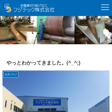
t
o
g
g
l
e
n
a
v
i
g
a
t
i
o
やっとわかってきました。(^_^;)
n
社長ブログ