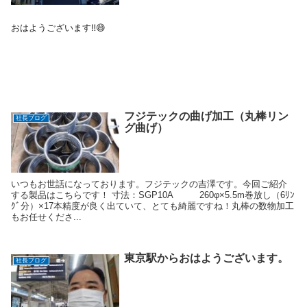
おはようございます‼️😄
4月ラストの日は、見事なフジテックブルーの空です。😉👍
フジテックの曲げ加工（丸棒リン
社長ブログ
グ曲げ）
いつもお世話になっております。フジテックの吉澤です。今回ご紹介
する製品はこちらです！ 寸法：SGP10A 260φ×5.5m巻放し（6ﾘﾝ
ゴールデンウィーク真っ只中ですが、本日フジテックはローテーショ
ｸﾞ分）×17本精度が良く出ていて、とても綺麗ですね！丸棒の数物加工
ン出勤で営業してます。😁✌
もお任せくださ...
東京駅からおはようございます。
社長ブログ
年々働き方改革が進み経営のあり方や商いの構造も見直さなければな