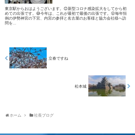
らず、私も考え方や行動、言動を変えなければならないと日々葛藤し
ていますが、中小企業にはハードルが高い事が多々あります。言葉だ
東京駅からおはようございます。😊新型コロナ感染拡大をしてから初
け発していれば簡単ですが、実際に経営に取り入れるとなると、業績
めての出張です。😅今年は、これが最初で最後の出張です。😲毎年恒
に響く事が現実です。😅
例の伊勢神宮の下宮、内宮の参拝と名古屋のお客様と協力会社様へ訪
問を...
立春ですね
残業で納期対応してきたものが出来なかったり、限られた人員で生産
量や売上を上げていかなくてはならないので、業務の効率化だけでは
追い付きません。採用も残業や休日出勤ありなど募集要項に書いたら
まず応募はありません。😣
松本城
ホーム
社長ブログ
中小零細企業は大手企業のネームバリューと体裁を保つために働いて
いるといって過言ではありません。この構造は昭和時代から変わって
いません。大手企業の働き方改革が進めば進む程、中小零細企業は働
き方がハードになります。ここの部分を政治家や行政に見てほしいと
心から願います。😲