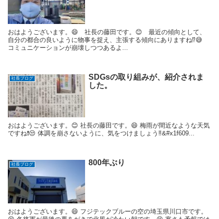
おはようございます。😄 社長の藤田です。😊 最近の傾向として、
自分の都合の良いように物事を捉え、主張する傾向にありますね⁉️😅
コミュニケーションが崩壊しつつあるよ...
SDGsの取り組みが、紹介されま
社長ブログ
した。
おはようございます。😊 社長の藤田です。😄 梅雨が間近なような天気
ですね❗😒 体調を崩さないように、気をつけましょう‼️&#x1f609...
800年ぶり
社長ブログ
おはようございます。😄 フジテックブルーの空の埼玉県川口市です。