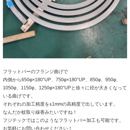
フラットバーのフランジ曲げで
内側から650φ×180°UP、750φ×180°UP、850φ、950φ、
1050φ、1150φ、1250φ×180°UPと徐々に径が大きくなって
いる曲げです。
それぞれの加工精度を±1mmの高精度で出しています。
なんだか蚊取り線香みたいですね！
フジテックではこのようなフラットバー加工も可能です。
お気軽にお問い合わせください！