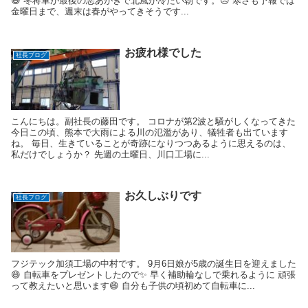
😆 冬将軍が最後の悪あがきで北風が冷たい朝です。😣 寒さも予報では
金曜日まで、週末は春がやってきそうです...
お疲れ様でした
社長ブログ
こんにちは。副社長の藤田です。 コロナが第2波と騒がしくなってきた
今日この頃、熊本で大雨による川の氾濫があり、犠牲者も出ています
ね。 毎日、生きていることが奇跡になりつつあるように思えるのは、
私だけでしょうか？ 先週の土曜日、川口工場に...
お久しぶりです
社長ブログ
フジテック加須工場の中村です。 9月6日娘が5歳の誕生日を迎えました
😄 自転車をプレゼントしたので✨ 早く補助輪なしで乗れるように 頑張
って教えたいと思います😄 自分も子供の頃初めて自転車に...