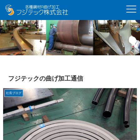
t
o
g
g
l
e
n
a
v
i
g
a
t
i
o
フジテックの曲げ加工通信
n
社長ブログ