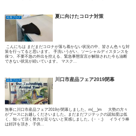
夏に向けたコロナ対策
社長ブログ
こんにちは まだまだコロナが落ち着かない状況の中、皆さん色々な対
策を行ってると思います。 手洗いうがい、ソーシャルディスタンスを
保つ、不要不急の外出を控える、緊急事態宣言が解除された今も油断
できない状況が続いています。 マスク...
川口市産品フェア2019閉幕
社長ブログ
無事に川口市産品フェア2019が閉幕しました。m(__)m 大勢の方々
がブースにお越しくださいました。まだまだフジテックの認知度は低
く、知って頂く努力が足りないと実感しました。(・・;) イライラ棒
は好評を頂き、子供...