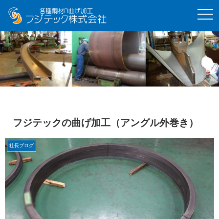
t
o
g
g
l
e
n
a
v
i
g
a
t
i
o
フジテックの曲げ加工（アングル外巻き）
n
社長ブログ