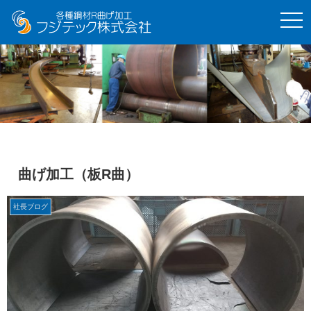
t
o
g
g
l
e
n
a
v
i
g
a
t
i
o
曲げ加工（板R曲）
n
社長ブログ