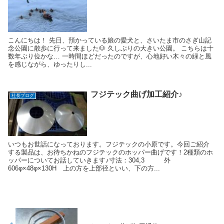
こんにちは！ 先日、預かっている娘の愛犬と、さいたま市のさぎ山記
念公園に散歩に行って来ました🐶 久しぶりの大きい公園。 こちらは十
数年ぶり位かな… 一時間ほどだったのですが、心地好い木々の緑と風
を感じながら、ゆったりし...
フジテック曲げ加工紹介♪
社長ブログ
いつもお世話になっております。フジテックの小原です。今回ご紹介
する製品は、お待ちかねのフジテックのホッパー曲げです！2種類のホ
ッパーについてお話していきます♪寸法：304,3 外
606φ×48φ×130H 上の方を上部径といい、下の方...