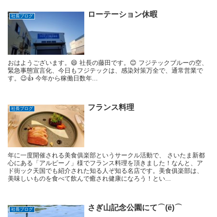
ローテーション休暇
社長ブログ
おはようございます。😄 社長の藤田です。😊 フジテックブルーの空、
緊急事態宣言化、今日もフジテックは、感染対策万全で、通常営業で
す。😉👍 今年から稼働日数年...
フランス料理
社長ブログ
年に一度開催される美食俱楽部というサークル活動で、 さいたま新都
心にある「アルピーノ」様でフランス料理を頂きました！なんと、ア
ド街ック天国でも紹介された知る人ぞ知る名店です。美食俱楽部は、
美味しいものを食べて飲んで癒され健康になろう！とい...
さぎ山記念公園にて⌒(ё)⌒
社長ブログ